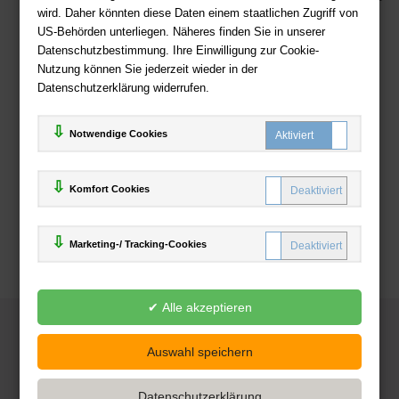
wird. Daher könnten diese Daten einem staatlichen Zugriff von
US-Behörden unterliegen. Näheres finden Sie in unserer
Zahlweisen
Datenschutzbestimmung. Ihre Einwilligung zur Cookie-
Nutzung können Sie jederzeit wieder in der
Datenschutzerklärung widerrufen.
Notwendige Cookies
Komfort Cookies
Marketing-/ Tracking-Cookies
© 2025
Deutsche-Buchhandlung.de
www.deutsche-buchhandlung.de ist ein Angebot der
KAUF
save
Handelsgesellschaft mbH
Powered by Inooga