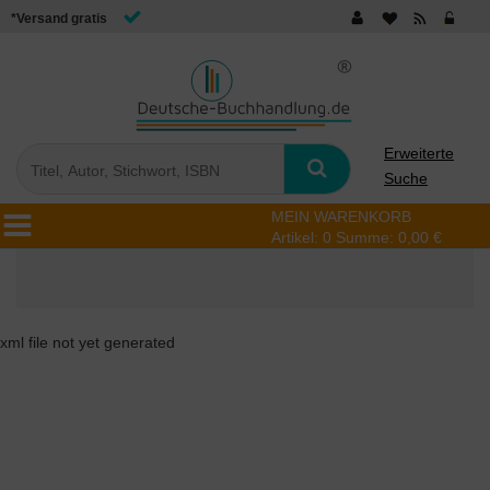
*Versand gratis
Erweiterte
Suche
MEIN WARENKORB
Artikel:
0
Summe:
0,00 €
xml file not yet generated