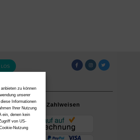
LOS
n anbieten zu können
erwendung unserer
 diese Informationen
Zahlweisen
Rahmen Ihrer Nutzung
 ein, denen kein
EUR
ugriff von US-
 Cookie-Nutzung
ung mit