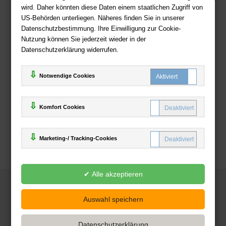
wird. Daher könnten diese Daten einem staatlichen Zugriff von
US-Behörden unterliegen. Näheres finden Sie in unserer
Zahlweisen
Datenschutzbestimmung. Ihre Einwilligung zur Cookie-
Nutzung können Sie jederzeit wieder in der
Datenschutzerklärung widerrufen.
Notwendige Cookies
Komfort Cookies
Marketing-/ Tracking-Cookies
© 2025
Deutsche-Buchhandlung.de
www.deutsche-buchhandlung.de ist ein Angebot der
KAUF
save
Handelsgesellschaft mbH
Powered by Inooga