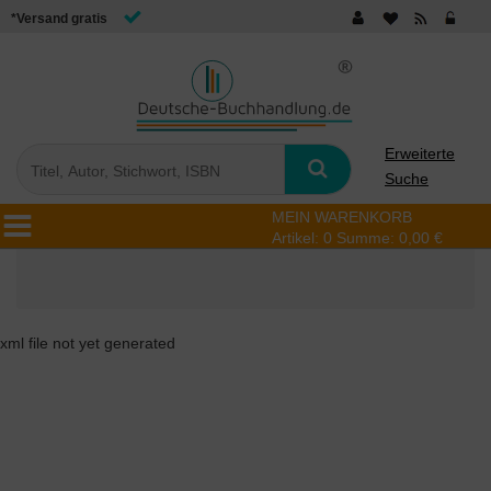
*Versand gratis
Erweiterte
Suche
MEIN WARENKORB
Artikel:
0
Summe:
0,00 €
xml file not yet generated