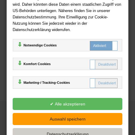
wird. Daher könnten diese Daten einem staatlichen Zugriff von
US-Behörden unterliegen. Näheres finden Sie in unserer
Zahlweisen
Datenschutzbestimmung. Ihre Einwilligung zur Cookie-
Nutzung können Sie jederzeit wieder in der
Datenschutzerklärung widerrufen.
Notwendige Cookies
Komfort Cookies
Marketing-/ Tracking-Cookies
© 2025
Deutsche-Buchhandlung.de
www.deutsche-buchhandlung.de ist ein Angebot der
KAUF
save
Handelsgesellschaft mbH
Powered by Inooga