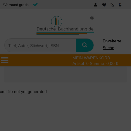
*Versand gratis
Erweiterte
Suche
MEIN WARENKORB
Artikel:
0
Summe:
0,00 €
xml file not yet generated