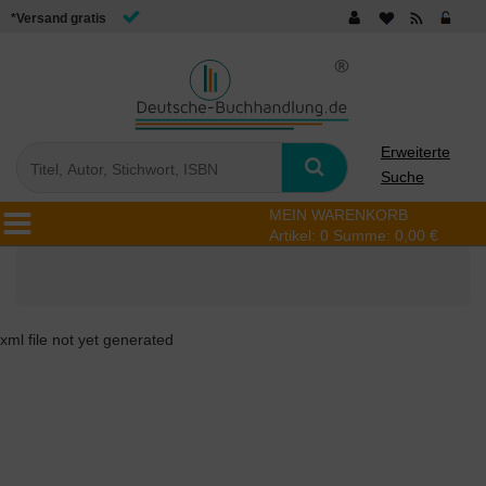
*Versand gratis
Erweiterte
Suche
MEIN WARENKORB
Artikel:
0
Summe:
0,00 €
xml file not yet generated