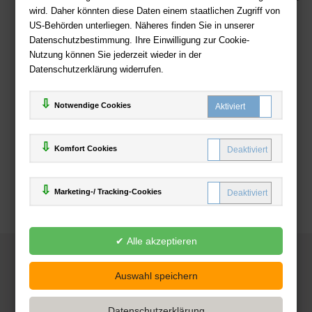
wird. Daher könnten diese Daten einem staatlichen Zugriff von
US-Behörden unterliegen. Näheres finden Sie in unserer
Zahlweisen
Datenschutzbestimmung. Ihre Einwilligung zur Cookie-
Nutzung können Sie jederzeit wieder in der
Datenschutzerklärung widerrufen.
Notwendige Cookies
Komfort Cookies
Marketing-/ Tracking-Cookies
© 2025
Deutsche-Buchhandlung.de
www.deutsche-buchhandlung.de ist ein Angebot der
KAUF
save
Handelsgesellschaft mbH
Powered by Inooga