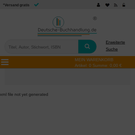
*Versand gratis
Erweiterte
Suche
MEIN WARENKORB
Artikel:
0
Summe:
0,00 €
xml file not yet generated