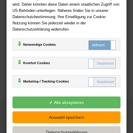
wird. Daher könnten diese Daten einem staatlichen Zugriff von
US-Behörden unterliegen. Näheres finden Sie in unserer
Zahlweisen
Datenschutzbestimmung. Ihre Einwilligung zur Cookie-
Nutzung können Sie jederzeit wieder in der
Datenschutzerklärung widerrufen.
Notwendige Cookies
Komfort Cookies
Marketing-/ Tracking-Cookies
© 2025
Deutsche-Buchhandlung.de
www.deutsche-buchhandlung.de ist ein Angebot der
KAUF
save
Handelsgesellschaft mbH
Powered by Inooga