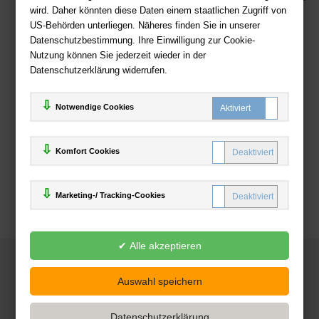
wird. Daher könnten diese Daten einem staatlichen Zugriff von
US-Behörden unterliegen. Näheres finden Sie in unserer
Zahlweisen
Datenschutzbestimmung. Ihre Einwilligung zur Cookie-
Nutzung können Sie jederzeit wieder in der
Datenschutzerklärung widerrufen.
Notwendige Cookies
Komfort Cookies
Marketing-/ Tracking-Cookies
© 2025
Deutsche-Buchhandlung.de
www.deutsche-buchhandlung.de ist ein Angebot der
KAUF
save
Handelsgesellschaft mbH
Powered by Inooga