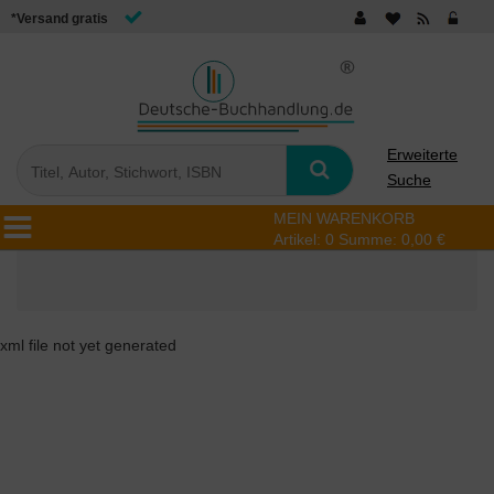
*Versand gratis
Erweiterte
Suche
MEIN WARENKORB
Artikel:
0
Summe:
0,00 €
xml file not yet generated