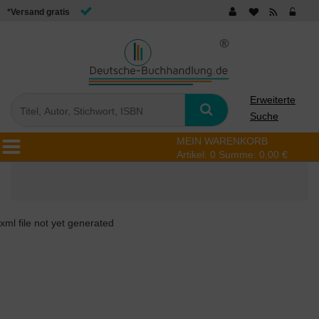
*Versand gratis
Erweiterte
Suche
MEIN WARENKORB
Artikel:
0
Summe:
0,00 €
xml file not yet generated