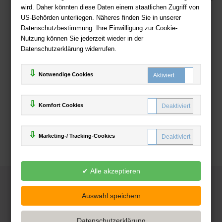
wird. Daher könnten diese Daten einem staatlichen Zugriff von
US-Behörden unterliegen. Näheres finden Sie in unserer
Zahlweisen
Datenschutzbestimmung. Ihre Einwilligung zur Cookie-
Nutzung können Sie jederzeit wieder in der
Datenschutzerklärung widerrufen.
Notwendige Cookies
Komfort Cookies
Marketing-/ Tracking-Cookies
© 2025
Deutsche-Buchhandlung.de
www.deutsche-buchhandlung.de ist ein Angebot der
KAUF
save
Handelsgesellschaft mbH
Powered by Inooga