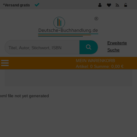
*Versand gratis
Erweiterte
Suche
MEIN WARENKORB
Artikel:
0
Summe:
0,00 €
xml file not yet generated