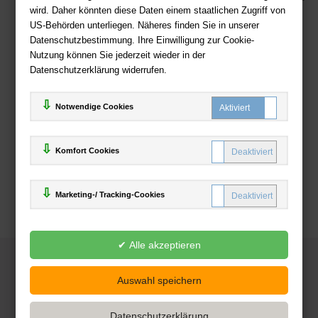
wird. Daher könnten diese Daten einem staatlichen Zugriff von
US-Behörden unterliegen. Näheres finden Sie in unserer
Zahlweisen
Datenschutzbestimmung. Ihre Einwilligung zur Cookie-
Nutzung können Sie jederzeit wieder in der
Datenschutzerklärung widerrufen.
Notwendige Cookies
Komfort Cookies
Marketing-/ Tracking-Cookies
© 2025
Deutsche-Buchhandlung.de
www.deutsche-buchhandlung.de ist ein Angebot der
KAUF
save
Handelsgesellschaft mbH
Powered by Inooga