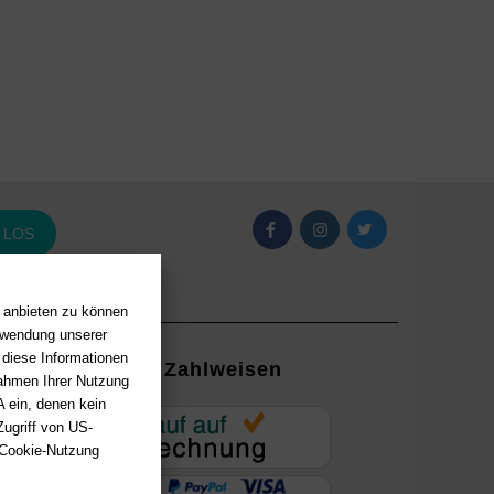
LOS
n anbieten zu können
erwendung unserer
 diese Informationen
Zahlweisen
Rahmen Ihrer Nutzung
 ein, denen kein
EUR
ugriff von US-
 Cookie-Nutzung
ung mit