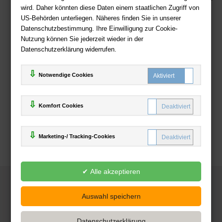
wird. Daher könnten diese Daten einem staatlichen Zugriff von
US-Behörden unterliegen. Näheres finden Sie in unserer
Zahlweisen
Datenschutzbestimmung. Ihre Einwilligung zur Cookie-
Nutzung können Sie jederzeit wieder in der
Datenschutzerklärung widerrufen.
Notwendige Cookies
Komfort Cookies
Marketing-/ Tracking-Cookies
© 2025
Deutsche-Buchhandlung.de
www.deutsche-buchhandlung.de ist ein Angebot der
KAUF
save
Handelsgesellschaft mbH
Powered by Inooga