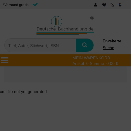
*Versand gratis
Erweiterte
Suche
MEIN WARENKORB
Artikel:
0
Summe:
0,00 €
xml file not yet generated