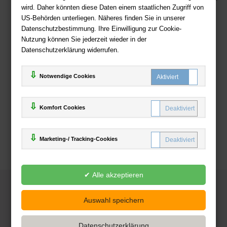
wird. Daher könnten diese Daten einem staatlichen Zugriff von
US-Behörden unterliegen. Näheres finden Sie in unserer
Zahlweisen
Datenschutzbestimmung. Ihre Einwilligung zur Cookie-
Nutzung können Sie jederzeit wieder in der
Datenschutzerklärung widerrufen.
Notwendige Cookies
Komfort Cookies
Marketing-/ Tracking-Cookies
© 2025
Deutsche-Buchhandlung.de
www.deutsche-buchhandlung.de ist ein Angebot der
KAUF
save
Handelsgesellschaft mbH
Powered by Inooga