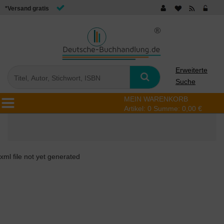
*Versand gratis
Erweiterte
Suche
MEIN WARENKORB
Artikel:
0
Summe:
0,00 €
xml file not yet generated