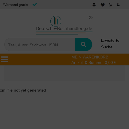
*Versand gratis
Erweiterte
Suche
MEIN WARENKORB
Artikel:
0
Summe:
0,00 €
xml file not yet generated