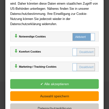
wird. Daher könnten diese Daten einem staatlichen Zugriff von
US-Behörden unterliegen. Näheres finden Sie in unserer
Zahlweisen
Datenschutzbestimmung. Ihre Einwilligung zur Cookie-
Nutzung können Sie jederzeit wieder in der
Datenschutzerklärung widerrufen.
Notwendige Cookies
Komfort Cookies
Marketing-/ Tracking-Cookies
© 2025
Deutsche-Buchhandlung.de
www.deutsche-buchhandlung.de ist ein Angebot der
KAUF
save
Handelsgesellschaft mbH
Powered by Inooga