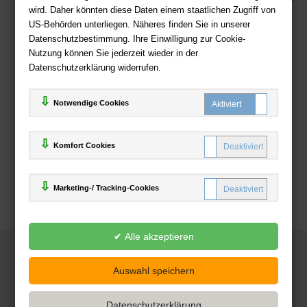
wird. Daher könnten diese Daten einem staatlichen Zugriff von
US-Behörden unterliegen. Näheres finden Sie in unserer
Zahlweisen
Datenschutzbestimmung. Ihre Einwilligung zur Cookie-
Nutzung können Sie jederzeit wieder in der
Datenschutzerklärung widerrufen.
Notwendige Cookies
Komfort Cookies
Marketing-/ Tracking-Cookies
© 2025
Deutsche-Buchhandlung.de
www.deutsche-buchhandlung.de ist ein Angebot der
KAUF
save
Handelsgesellschaft mbH
Powered by Inooga