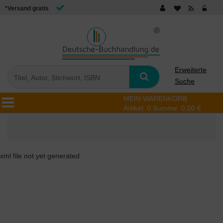
*Versand gratis
Erweiterte
Suche
MEIN WARENKORB
Artikel:
0
Summe:
0,00 €
xml file not yet generated