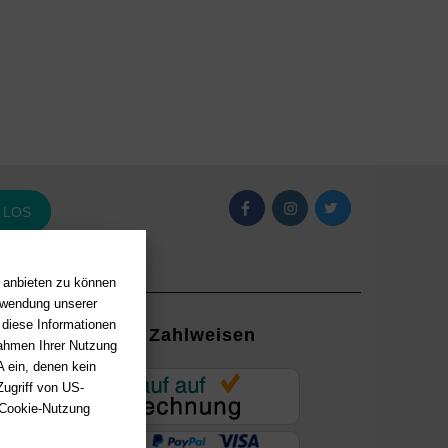
LOS
n anbieten zu können
erwendung unserer
 diese Informationen
Zahlweisen
Rahmen Ihrer Nutzung
 ein, denen kein
EUR
ugriff von US-
 Cookie-Nutzung
ung mit