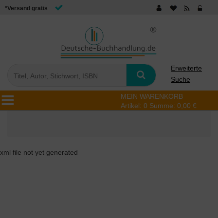
*Versand gratis
Erweiterte
Suche
MEIN WARENKORB
Artikel:
0
Summe:
0,00 €
xml file not yet generated