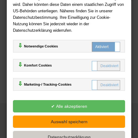
wird. Daher könnten diese Daten einem staatlichen Zugriff von
US-Behörden unterliegen. Näheres finden Sie in unserer
Zahlweisen
Datenschutzbestimmung. Ihre Einwilligung zur Cookie-
Nutzung können Sie jederzeit wieder in der
Datenschutzerklärung widerrufen.
Notwendige Cookies
Komfort Cookies
Marketing-/ Tracking-Cookies
© 2025
Deutsche-Buchhandlung.de
www.deutsche-buchhandlung.de ist ein Angebot der
KAUF
save
Handelsgesellschaft mbH
Powered by Inooga