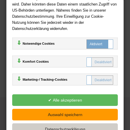
wird. Daher könnten diese Daten einem staatlichen Zugriff von
US-Behörden unterliegen. Näheres finden Sie in unserer
Zahlweisen
Datenschutzbestimmung. Ihre Einwilligung zur Cookie-
Nutzung können Sie jederzeit wieder in der
Datenschutzerklärung widerrufen.
Notwendige Cookies
Komfort Cookies
Marketing-/ Tracking-Cookies
© 2025
Deutsche-Buchhandlung.de
www.deutsche-buchhandlung.de ist ein Angebot der
KAUF
save
Handelsgesellschaft mbH
Powered by Inooga