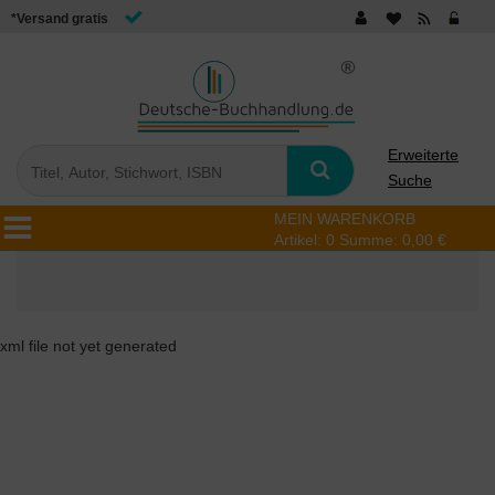
*Versand gratis
Erweiterte
Suche
MEIN WARENKORB
Artikel:
0
Summe:
0,00 €
xml file not yet generated