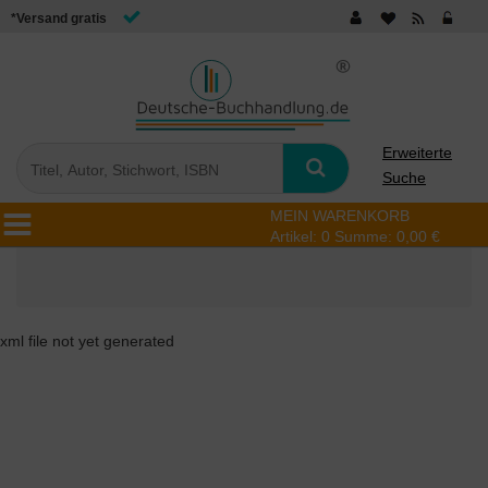
*Versand gratis
Erweiterte
Suche
MEIN WARENKORB
Artikel:
0
Summe:
0,00 €
xml file not yet generated