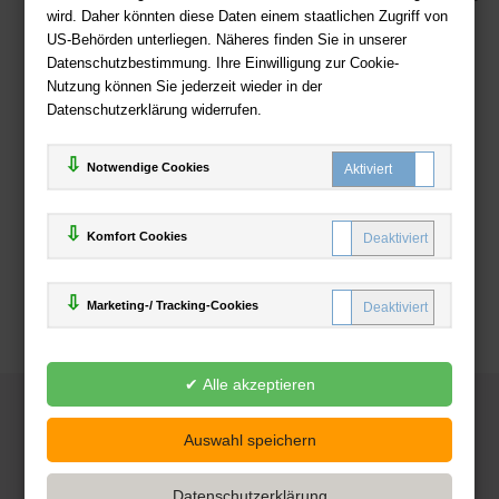
wird. Daher könnten diese Daten einem staatlichen Zugriff von
US-Behörden unterliegen. Näheres finden Sie in unserer
Zahlweisen
Datenschutzbestimmung. Ihre Einwilligung zur Cookie-
Nutzung können Sie jederzeit wieder in der
Datenschutzerklärung widerrufen.
Notwendige Cookies
Komfort Cookies
Marketing-/ Tracking-Cookies
© 2025
Deutsche-Buchhandlung.de
www.deutsche-buchhandlung.de ist ein Angebot der
KAUF
save
Handelsgesellschaft mbH
Powered by Inooga