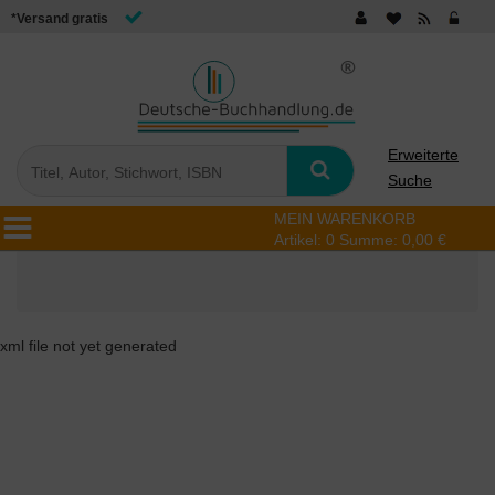
*Versand gratis
Erweiterte
Suche
MEIN WARENKORB
Artikel:
0
Summe:
0,00 €
xml file not yet generated