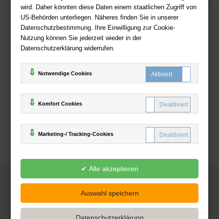
wird. Daher könnten diese Daten einem staatlichen Zugriff von
US-Behörden unterliegen. Näheres finden Sie in unserer
Zahlweisen
Datenschutzbestimmung. Ihre Einwilligung zur Cookie-
Nutzung können Sie jederzeit wieder in der
Datenschutzerklärung widerrufen.
Notwendige Cookies
Komfort Cookies
Marketing-/ Tracking-Cookies
© 2025
Deutsche-Buchhandlung.de
www.deutsche-buchhandlung.de ist ein Angebot der
KAUF
save
Handelsgesellschaft mbH
Powered by Inooga