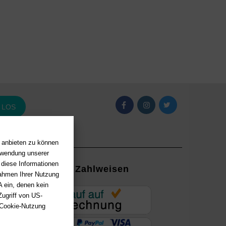
LOS
n anbieten zu können
erwendung unserer
 diese Informationen
Zahlweisen
Rahmen Ihrer Nutzung
 ein, denen kein
EUR
ugriff von US-
 Cookie-Nutzung
ung mit