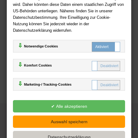
wird. Daher könnten diese Daten einem staatlichen Zugriff von
US-Behörden unterliegen. Näheres finden Sie in unserer
Zahlweisen
Datenschutzbestimmung. Ihre Einwilligung zur Cookie-
Nutzung können Sie jederzeit wieder in der
Datenschutzerklärung widerrufen.
Notwendige Cookies
Komfort Cookies
Marketing-/ Tracking-Cookies
© 2025
Deutsche-Buchhandlung.de
www.deutsche-buchhandlung.de ist ein Angebot der
KAUF
save
Handelsgesellschaft mbH
Powered by Inooga