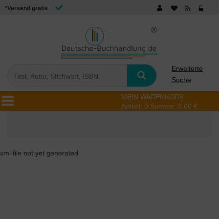
*Versand gratis
Erweiterte
Suche
MEIN WARENKORB
Artikel:
0
Summe:
0,00 €
xml file not yet generated