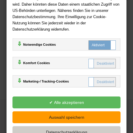
wird. Daher könnten diese Daten einem staatlichen Zugriff von
US-Behörden unterliegen. Näheres finden Sie in unserer
Zahlweisen
Datenschutzbestimmung. Ihre Einwilligung zur Cookie-
Nutzung können Sie jederzeit wieder in der
Datenschutzerklärung widerrufen.
Notwendige Cookies
Komfort Cookies
Marketing-/ Tracking-Cookies
© 2025
Deutsche-Buchhandlung.de
www.deutsche-buchhandlung.de ist ein Angebot der
KAUF
save
Handelsgesellschaft mbH
Powered by Inooga