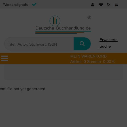
*Versand gratis
Erweiterte
Suche
MEIN WARENKORB
Artikel:
0
Summe:
0,00 €
xml file not yet generated