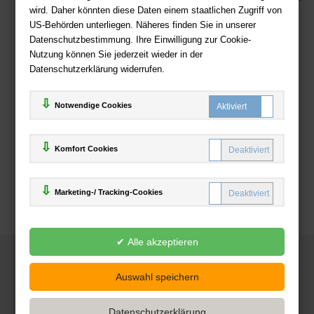
wird. Daher könnten diese Daten einem staatlichen Zugriff von
US-Behörden unterliegen. Näheres finden Sie in unserer
Zahlweisen
Datenschutzbestimmung. Ihre Einwilligung zur Cookie-
Nutzung können Sie jederzeit wieder in der
Datenschutzerklärung widerrufen.
Notwendige Cookies
Komfort Cookies
Marketing-/ Tracking-Cookies
© 2025
Deutsche-Buchhandlung.de
www.deutsche-buchhandlung.de ist ein Angebot der
KAUF
save
Handelsgesellschaft mbH
Powered by Inooga