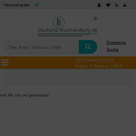
*Versand gratis
Erweiterte
Suche
MEIN WARENKORB
Artikel:
0
Summe:
0,00 €
xml file not yet generated