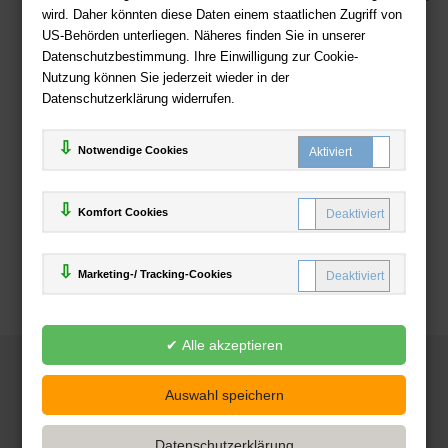
wird. Daher könnten diese Daten einem staatlichen Zugriff von
US-Behörden unterliegen. Näheres finden Sie in unserer
Zahlweisen
Datenschutzbestimmung. Ihre Einwilligung zur Cookie-
Nutzung können Sie jederzeit wieder in der
Datenschutzerklärung widerrufen.
Notwendige Cookies
Komfort Cookies
Marketing-/ Tracking-Cookies
© 2025
Deutsche-Buchhandlung.de
www.deutsche-buchhandlung.de ist ein Angebot der
KAUF
save
Handelsgesellschaft mbH
Powered by Inooga