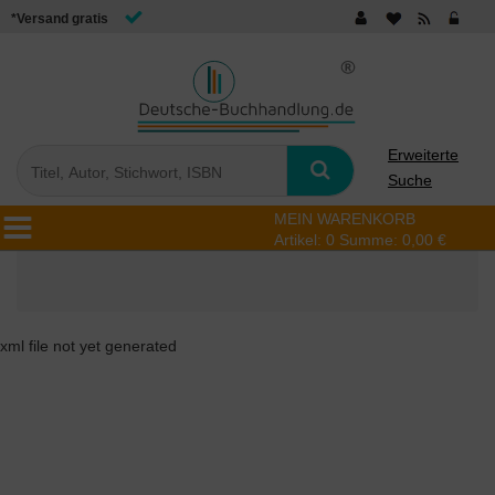
*Versand gratis
Erweiterte
Suche
MEIN WARENKORB
Artikel:
0
Summe:
0,00 €
xml file not yet generated