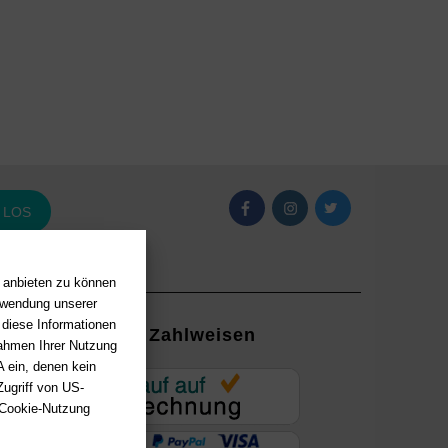
LOS
n anbieten zu können
erwendung unserer
 diese Informationen
Zahlweisen
Rahmen Ihrer Nutzung
 ein, denen kein
EUR
ugriff von US-
 Cookie-Nutzung
ung mit