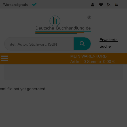
*Versand gratis
Erweiterte
Suche
MEIN WARENKORB
Artikel:
0
Summe:
0,00 €
xml file not yet generated