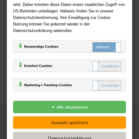
wird. Daher könnten diese Daten einem staatlichen Zugriff von
US-Behörden unterliegen. Näheres finden Sie in unserer
Zahlweisen
Datenschutzbestimmung. Ihre Einwilligung zur Cookie-
Nutzung können Sie jederzeit wieder in der
Datenschutzerklärung widerrufen.
Notwendige Cookies
Komfort Cookies
Marketing-/ Tracking-Cookies
© 2025
Deutsche-Buchhandlung.de
www.deutsche-buchhandlung.de ist ein Angebot der
KAUF
save
Handelsgesellschaft mbH
Powered by Inooga