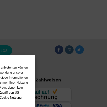
LOS
n anbieten zu können
erwendung unserer
 diese Informationen
Zahlweisen
Rahmen Ihrer Nutzung
 ein, denen kein
EUR
ugriff von US-
 Cookie-Nutzung
ung mit