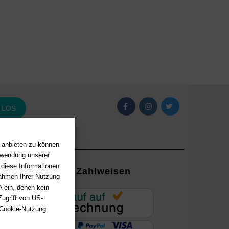
LOS
n anbieten zu können
erwendung unserer
 diese Informationen
Zahlweisen
Rahmen Ihrer Nutzung
 ein, denen kein
EUR
ugriff von US-
 Cookie-Nutzung
ung mit