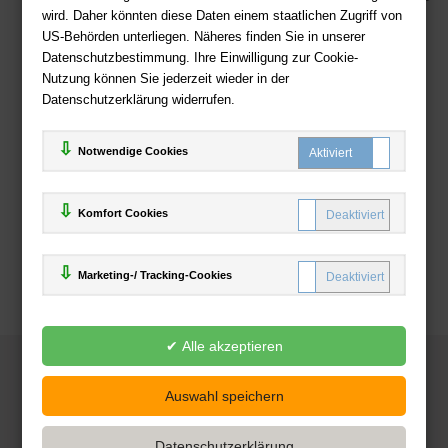
wird. Daher könnten diese Daten einem staatlichen Zugriff von
US-Behörden unterliegen. Näheres finden Sie in unserer
Zahlweisen
Datenschutzbestimmung. Ihre Einwilligung zur Cookie-
Nutzung können Sie jederzeit wieder in der
Datenschutzerklärung widerrufen.
Notwendige Cookies
Komfort Cookies
Marketing-/ Tracking-Cookies
© 2025
Deutsche-Buchhandlung.de
www.deutsche-buchhandlung.de ist ein Angebot der
KAUF
save
Handelsgesellschaft mbH
Powered by Inooga