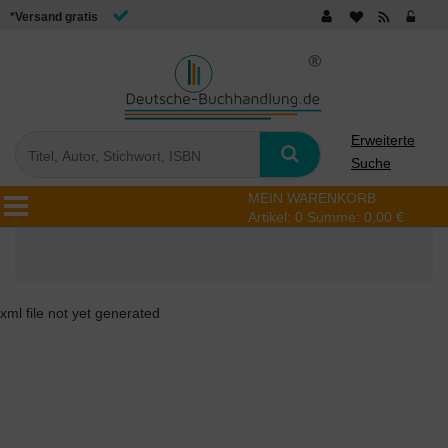
*Versand gratis
Erweiterte
Suche
MEIN WARENKORB
Artikel:
0
Summe:
0,00 €
xml file not yet generated