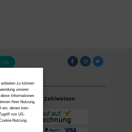
LOS
n anbieten zu können
erwendung unserer
 diese Informationen
Zahlweisen
Rahmen Ihrer Nutzung
 ein, denen kein
EUR
ugriff von US-
 Cookie-Nutzung
ung mit