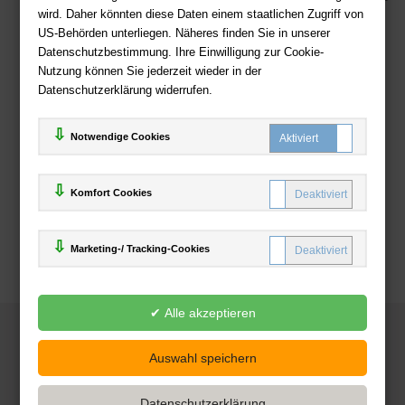
wird. Daher könnten diese Daten einem staatlichen Zugriff von
US-Behörden unterliegen. Näheres finden Sie in unserer
Zahlweisen
Datenschutzbestimmung. Ihre Einwilligung zur Cookie-
Nutzung können Sie jederzeit wieder in der
Datenschutzerklärung widerrufen.
Notwendige Cookies
Komfort Cookies
Marketing-/ Tracking-Cookies
© 2025
Deutsche-Buchhandlung.de
www.deutsche-buchhandlung.de ist ein Angebot der
KAUF
save
Handelsgesellschaft mbH
Powered by Inooga