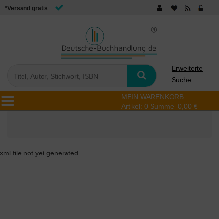
*Versand gratis
Erweiterte
Suche
MEIN WARENKORB
Artikel:
0
Summe:
0,00 €
xml file not yet generated