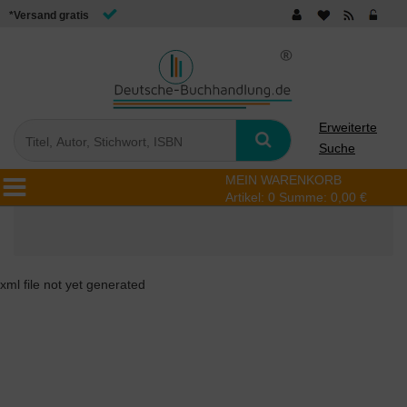
*Versand gratis
Erweiterte
Suche
MEIN WARENKORB
Artikel:
0
Summe:
0,00 €
xml file not yet generated