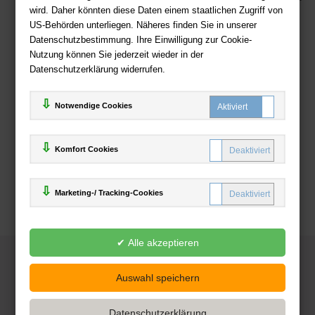
wird. Daher könnten diese Daten einem staatlichen Zugriff von
US-Behörden unterliegen. Näheres finden Sie in unserer
Zahlweisen
Datenschutzbestimmung. Ihre Einwilligung zur Cookie-
Nutzung können Sie jederzeit wieder in der
Datenschutzerklärung widerrufen.
Notwendige Cookies
Komfort Cookies
Marketing-/ Tracking-Cookies
© 2025
Deutsche-Buchhandlung.de
www.deutsche-buchhandlung.de ist ein Angebot der
KAUF
save
Handelsgesellschaft mbH
Powered by Inooga