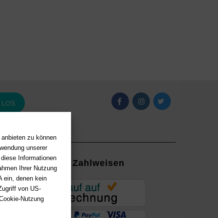
LOS
n anbieten zu können
erwendung unserer
 diese Informationen
Zahlweisen
Rahmen Ihrer Nutzung
 ein, denen kein
EUR
ugriff von US-
 Cookie-Nutzung
ung mit