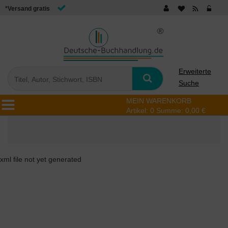
*Versand gratis
Erweiterte
Suche
MEIN WARENKORB
Artikel:
0
Summe:
0,00 €
xml file not yet generated