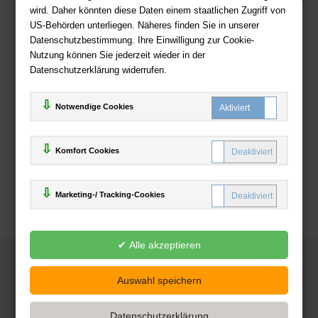
wird. Daher könnten diese Daten einem staatlichen Zugriff von
US-Behörden unterliegen. Näheres finden Sie in unserer
Zahlweisen
Datenschutzbestimmung. Ihre Einwilligung zur Cookie-
Nutzung können Sie jederzeit wieder in der
Datenschutzerklärung widerrufen.
Notwendige Cookies
Komfort Cookies
Marketing-/ Tracking-Cookies
© 2025
Deutsche-Buchhandlung.de
www.deutsche-buchhandlung.de ist ein Angebot der
KAUF
save
Handelsgesellschaft mbH
Powered by Inooga