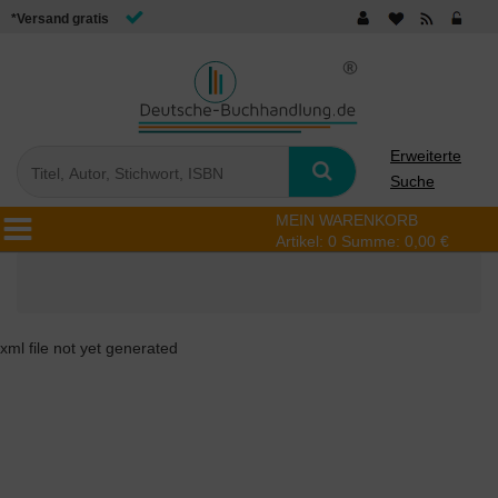
*Versand gratis
Erweiterte
Suche
MEIN WARENKORB
Artikel:
0
Summe:
0,00 €
xml file not yet generated