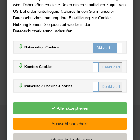
wird. Daher könnten diese Daten einem staatlichen Zugriff von
US-Behörden unterliegen. Näheres finden Sie in unserer
Zahlweisen
Datenschutzbestimmung. Ihre Einwilligung zur Cookie-
Nutzung können Sie jederzeit wieder in der
Datenschutzerklärung widerrufen.
Notwendige Cookies
Komfort Cookies
Marketing-/ Tracking-Cookies
© 2025
Deutsche-Buchhandlung.de
www.deutsche-buchhandlung.de ist ein Angebot der
KAUF
save
Handelsgesellschaft mbH
Powered by Inooga