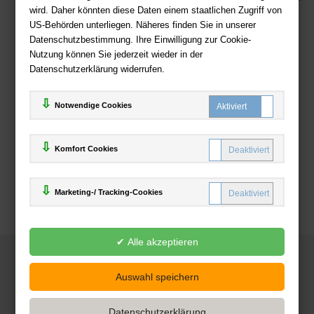
wird. Daher könnten diese Daten einem staatlichen Zugriff von
US-Behörden unterliegen. Näheres finden Sie in unserer
Zahlweisen
Datenschutzbestimmung. Ihre Einwilligung zur Cookie-
Nutzung können Sie jederzeit wieder in der
Datenschutzerklärung widerrufen.
Notwendige Cookies
Komfort Cookies
Marketing-/ Tracking-Cookies
© 2025
Deutsche-Buchhandlung.de
www.deutsche-buchhandlung.de ist ein Angebot der
KAUF
save
Handelsgesellschaft mbH
Powered by Inooga