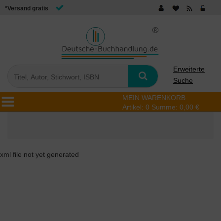
*Versand gratis
Erweiterte
Suche
MEIN WARENKORB
Artikel:
0
Summe:
0,00 €
xml file not yet generated