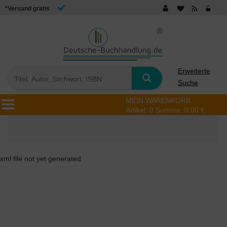
*Versand gratis
Erweiterte
Suche
MEIN WARENKORB
Artikel:
0
Summe:
0,00 €
xml file not yet generated