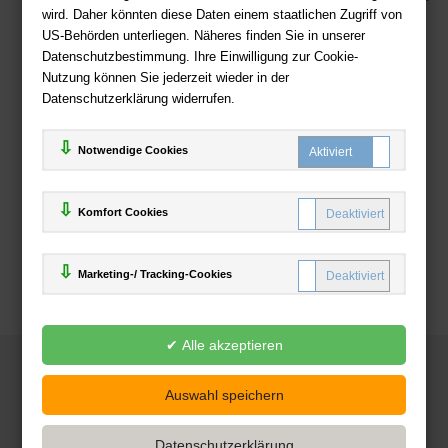
wird. Daher könnten diese Daten einem staatlichen Zugriff von
US-Behörden unterliegen. Näheres finden Sie in unserer
Zahlweisen
Datenschutzbestimmung. Ihre Einwilligung zur Cookie-
Nutzung können Sie jederzeit wieder in der
Datenschutzerklärung widerrufen.
Notwendige Cookies
Komfort Cookies
Marketing-/ Tracking-Cookies
© 2025
Deutsche-Buchhandlung.de
www.deutsche-buchhandlung.de ist ein Angebot der
KAUF
save
Handelsgesellschaft mbH
Powered by Inooga