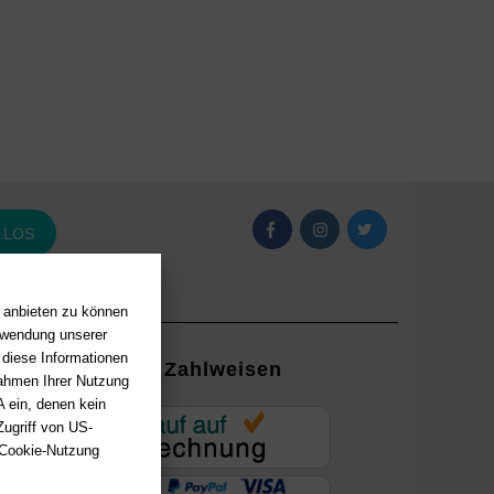
LOS
n anbieten zu können
erwendung unserer
 diese Informationen
Zahlweisen
Rahmen Ihrer Nutzung
 ein, denen kein
EUR
ugriff von US-
 Cookie-Nutzung
ung mit