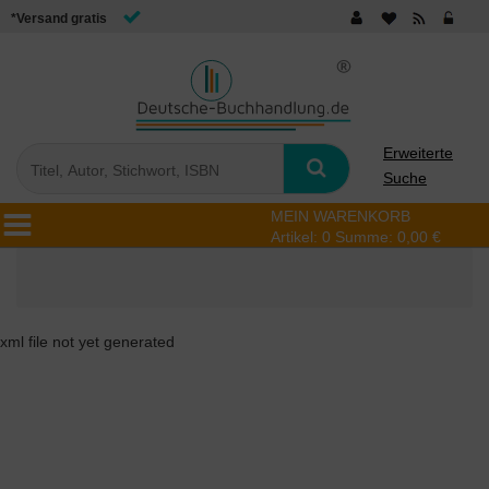
*Versand gratis
Erweiterte
Suche
MEIN WARENKORB
Artikel:
0
Summe:
0,00 €
xml file not yet generated