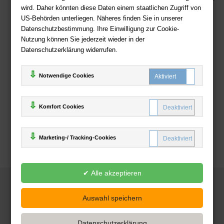
wird. Daher könnten diese Daten einem staatlichen Zugriff von
US-Behörden unterliegen. Näheres finden Sie in unserer
Zahlweisen
Datenschutzbestimmung. Ihre Einwilligung zur Cookie-
Nutzung können Sie jederzeit wieder in der
Datenschutzerklärung widerrufen.
Notwendige Cookies
Komfort Cookies
Marketing-/ Tracking-Cookies
© 2025
Deutsche-Buchhandlung.de
www.deutsche-buchhandlung.de ist ein Angebot der
KAUF
save
Handelsgesellschaft mbH
Powered by Inooga