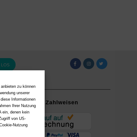
LOS
n anbieten zu können
erwendung unserer
 diese Informationen
Zahlweisen
Rahmen Ihrer Nutzung
 ein, denen kein
EUR
ugriff von US-
 Cookie-Nutzung
ung mit