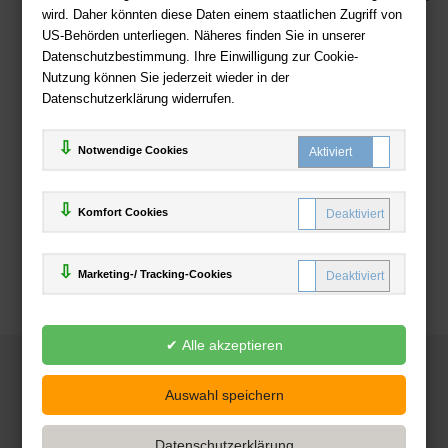
wird. Daher könnten diese Daten einem staatlichen Zugriff von
US-Behörden unterliegen. Näheres finden Sie in unserer
Zahlweisen
Datenschutzbestimmung. Ihre Einwilligung zur Cookie-
Nutzung können Sie jederzeit wieder in der
Datenschutzerklärung widerrufen.
Notwendige Cookies
Komfort Cookies
Marketing-/ Tracking-Cookies
© 2025
Deutsche-Buchhandlung.de
www.deutsche-buchhandlung.de ist ein Angebot der
KAUF
save
Handelsgesellschaft mbH
Powered by Inooga