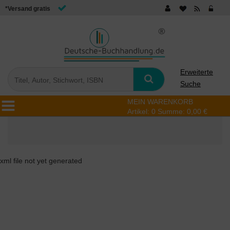
*Versand gratis
Erweiterte
Suche
MEIN WARENKORB
Artikel:
0
Summe:
0,00 €
xml file not yet generated