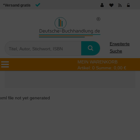
*Versand gratis
Erweiterte
Suche
MEIN WARENKORB
Artikel:
0
Summe:
0,00 €
xml file not yet generated