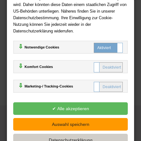
wird. Daher könnten diese Daten einem staatlichen Zugriff von
US-Behörden unterliegen. Näheres finden Sie in unserer
Zahlweisen
Datenschutzbestimmung. Ihre Einwilligung zur Cookie-
Nutzung können Sie jederzeit wieder in der
Datenschutzerklärung widerrufen.
Notwendige Cookies
Komfort Cookies
Marketing-/ Tracking-Cookies
© 2025
Deutsche-Buchhandlung.de
www.deutsche-buchhandlung.de ist ein Angebot der
KAUF
save
Handelsgesellschaft mbH
Powered by Inooga