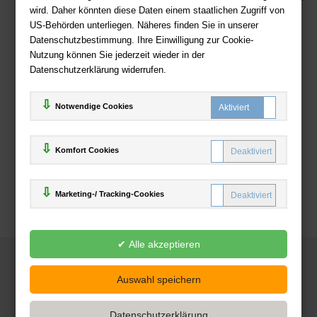
wird. Daher könnten diese Daten einem staatlichen Zugriff von
US-Behörden unterliegen. Näheres finden Sie in unserer
Zahlweisen
Datenschutzbestimmung. Ihre Einwilligung zur Cookie-
Nutzung können Sie jederzeit wieder in der
Datenschutzerklärung widerrufen.
Notwendige Cookies
Komfort Cookies
Marketing-/ Tracking-Cookies
© 2025
Deutsche-Buchhandlung.de
www.deutsche-buchhandlung.de ist ein Angebot der
KAUF
save
Handelsgesellschaft mbH
Powered by Inooga