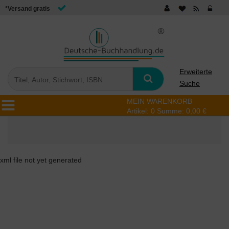
*Versand gratis
Erweiterte
Suche
MEIN WARENKORB
Artikel:
0
Summe:
0,00 €
xml file not yet generated