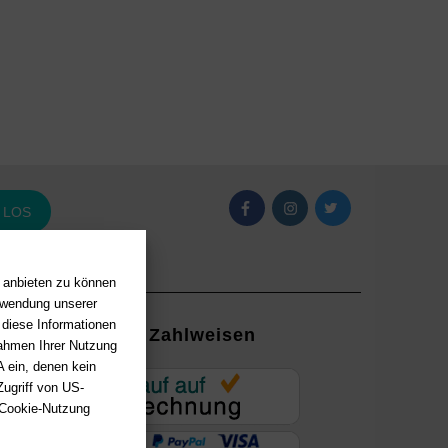
LOS
n anbieten zu können
erwendung unserer
 diese Informationen
Zahlweisen
Rahmen Ihrer Nutzung
 ein, denen kein
EUR
ugriff von US-
 Cookie-Nutzung
ung mit