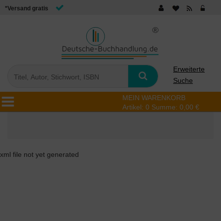
*Versand gratis
Erweiterte
Suche
MEIN WARENKORB
Artikel:
0
Summe:
0,00 €
xml file not yet generated