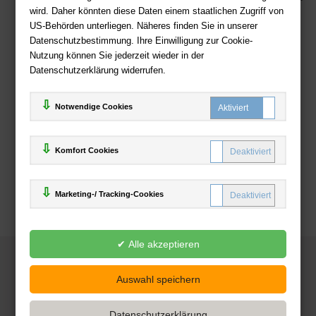
wird. Daher könnten diese Daten einem staatlichen Zugriff von
US-Behörden unterliegen. Näheres finden Sie in unserer
Zahlweisen
Datenschutzbestimmung. Ihre Einwilligung zur Cookie-
Nutzung können Sie jederzeit wieder in der
Datenschutzerklärung widerrufen.
Notwendige Cookies
Komfort Cookies
Marketing-/ Tracking-Cookies
© 2025
Deutsche-Buchhandlung.de
www.deutsche-buchhandlung.de ist ein Angebot der
KAUF
save
Handelsgesellschaft mbH
Powered by Inooga