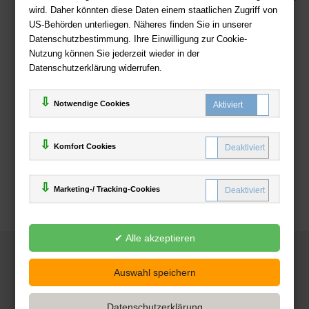
wird. Daher könnten diese Daten einem staatlichen Zugriff von
US-Behörden unterliegen. Näheres finden Sie in unserer
Zahlweisen
Datenschutzbestimmung. Ihre Einwilligung zur Cookie-
Nutzung können Sie jederzeit wieder in der
Datenschutzerklärung widerrufen.
Notwendige Cookies
Komfort Cookies
Marketing-/ Tracking-Cookies
© 2025
Deutsche-Buchhandlung.de
www.deutsche-buchhandlung.de ist ein Angebot der
KAUF
save
Handelsgesellschaft mbH
Powered by Inooga