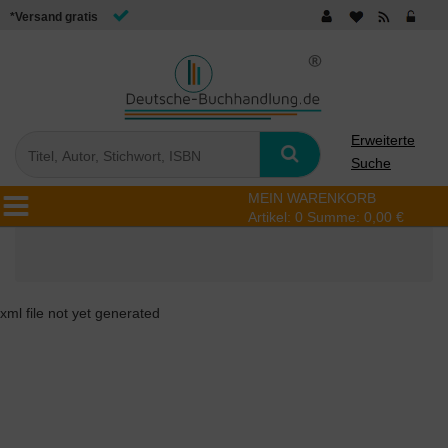
*Versand gratis
Erweiterte
Suche
MEIN WARENKORB
Artikel:
0
Summe:
0,00 €
xml file not yet generated