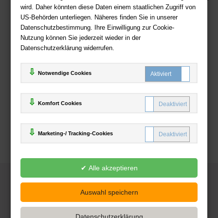
wird. Daher könnten diese Daten einem staatlichen Zugriff von
US-Behörden unterliegen. Näheres finden Sie in unserer
Zahlweisen
Datenschutzbestimmung. Ihre Einwilligung zur Cookie-
Nutzung können Sie jederzeit wieder in der
Datenschutzerklärung widerrufen.
Notwendige Cookies
Komfort Cookies
Marketing-/ Tracking-Cookies
© 2025
Deutsche-Buchhandlung.de
www.deutsche-buchhandlung.de ist ein Angebot der
KAUF
save
Handelsgesellschaft mbH
Powered by Inooga