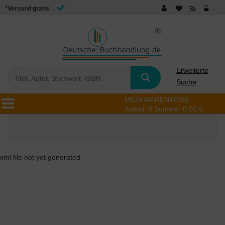
*Versand gratis
Erweiterte
Suche
MEIN WARENKORB
Artikel:
0
Summe:
0,00 €
xml file not yet generated