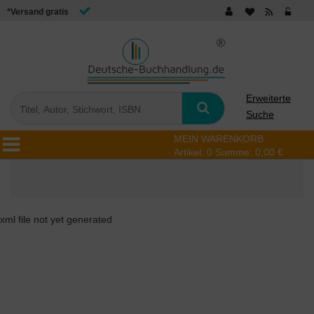
*Versand gratis
Erweiterte
Suche
MEIN WARENKORB
Artikel:
0
Summe:
0,00 €
xml file not yet generated