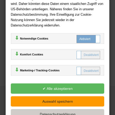
wird. Daher könnten diese Daten einem staatlichen Zugriff von
US-Behörden unterliegen. Näheres finden Sie in unserer
Zahlweisen
Datenschutzbestimmung. Ihre Einwilligung zur Cookie-
Nutzung können Sie jederzeit wieder in der
Datenschutzerklärung widerrufen.
Notwendige Cookies
Komfort Cookies
Marketing-/ Tracking-Cookies
© 2025
Deutsche-Buchhandlung.de
www.deutsche-buchhandlung.de ist ein Angebot der
KAUF
save
Handelsgesellschaft mbH
Powered by Inooga