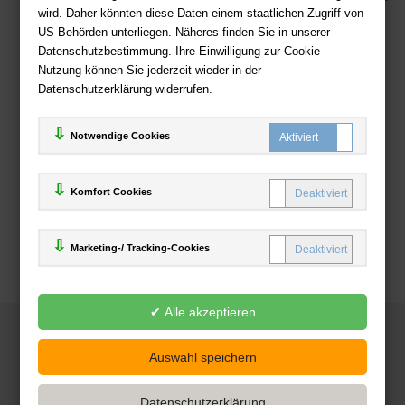
wird. Daher könnten diese Daten einem staatlichen Zugriff von
US-Behörden unterliegen. Näheres finden Sie in unserer
Zahlweisen
Datenschutzbestimmung. Ihre Einwilligung zur Cookie-
Nutzung können Sie jederzeit wieder in der
Datenschutzerklärung widerrufen.
Notwendige Cookies
Komfort Cookies
Marketing-/ Tracking-Cookies
© 2025
Deutsche-Buchhandlung.de
www.deutsche-buchhandlung.de ist ein Angebot der
KAUF
save
Handelsgesellschaft mbH
Powered by Inooga