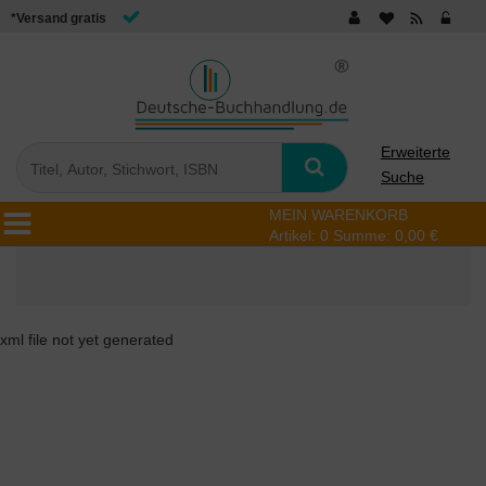
*Versand gratis
Erweiterte
Suche
MEIN WARENKORB
Artikel:
0
Summe:
0,00 €
xml file not yet generated