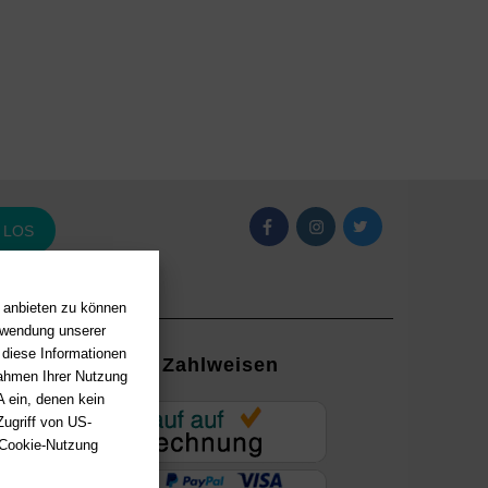
LOS
n anbieten zu können
erwendung unserer
 diese Informationen
Zahlweisen
Rahmen Ihrer Nutzung
 ein, denen kein
EUR
ugriff von US-
 Cookie-Nutzung
ung mit